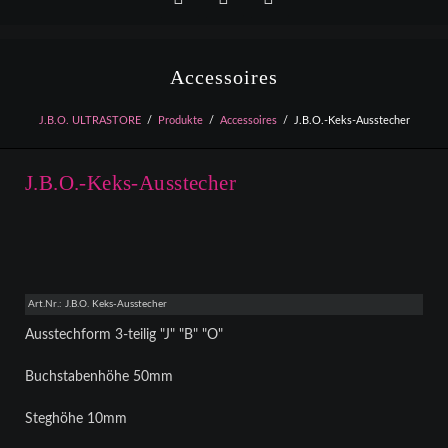
Facebook
YouTube
Instagram
Accessoires
J.B.O. ULTRASTORE
Produkte
Accessoires
J.B.O.-Keks-Ausstecher
J.B.O.-Keks-Ausstecher
Art.Nr.: J.B.O. Keks-Ausstecher
Ausstechform 3-teilig "J" "B" "O"
Buchstabenhöhe 50mm
Steghöhe 10mm