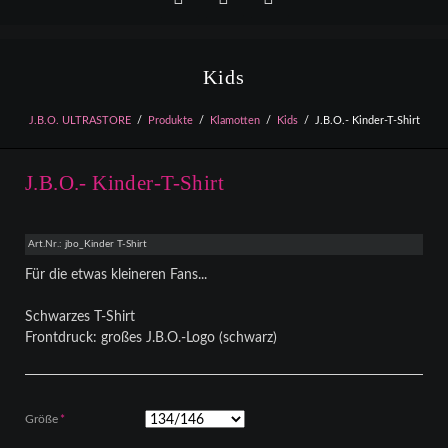
Facebook
YouTube
Instagram
Kids
J.B.O. ULTRASTORE
Produkte
Klamotten
Kids
J.B.O.- Kinder-T-Shirt
J.B.O.- Kinder-T-Shirt
Art.Nr.: jbo_Kinder T-Shirt
Für die etwas kleineren Fans...
Schwarzes T-Shirt
Frontdruck: großes J.B.O.-Logo (schwarz)
Pflichtfeld
Größe
*