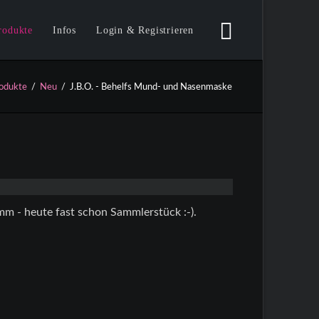
Navigation
überspringen
rodukte
Infos
Login & Registrieren
eu
AGB / Versandinfos
Passwort vergessen?
odukte
Neu
J.B.O. - Behelfs Mund- und Nasenmaske
ickets
Lieferzeit
Ds / LPs / DVDs
Vertrag widerrufen
lamotten
Datenschutz
T-Shirts
Girls
Langarm
m - heute fast schon Sammlerstück :-).
Caps
Kids
ccessoires
oster / Aufkleber
ktion