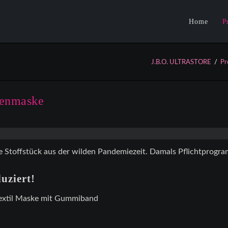
Home
P
N
J.B.O. ULTRASTORE
Pr
T
C
senmaske
K
 Stoffstück aus der wilden Pandemiezeit. Damals Pflichtprogram
uziert!
A
extil Maske mit Gummiband
P
A