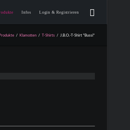
Navigation
überspringen
rodukte
Infos
Login & Registrieren
eu
AGB / Versandinfos
Passwort vergessen?
Produkte
Klamotten
T-Shirts
J.B.O.-T-Shirt "Bussi"
ickets
Lieferzeit
Ds / LPs / DVDs
Vertrag widerrufen
lamotten
Datenschutz
T-Shirts
Girls
Langarm
Caps
Kids
ccessoires
oster / Aufkleber
ktion