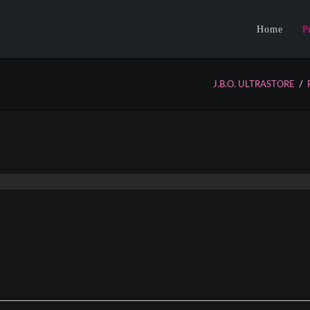
Home
P
N
J.B.O. ULTRASTORE
T
C
K
A
P
A