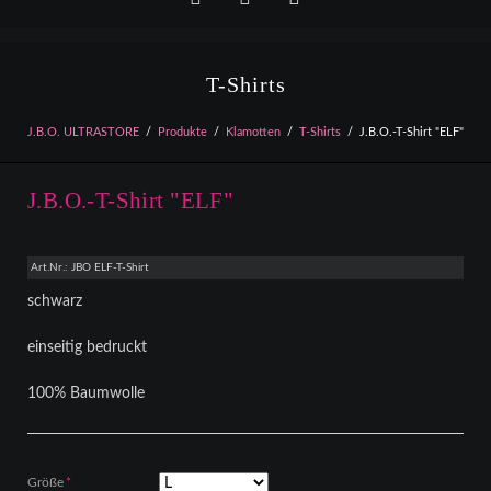
Facebook
YouTube
Instagram
T-Shirts
J.B.O. ULTRASTORE
Produkte
Klamotten
T-Shirts
J.B.O.-T-Shirt "ELF"
J.B.O.-T-Shirt "ELF"
Art.Nr.: JBO ELF-T-Shirt
schwarz
einseitig bedruckt
100% Baumwolle
Pflichtfeld
Größe
*