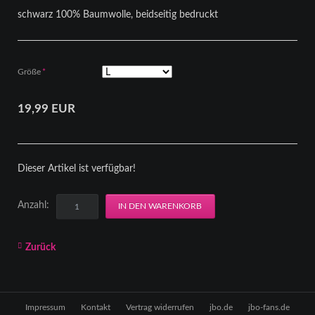
schwarz 100% Baumwolle, beidseitig bedruckt
Pflichtfeld
Größe
*
19,99
EUR
Dieser Artikel ist verfügbar!
Anzahl:
Zurück
Navigation
Impressum
Kontakt
Vertrag widerrufen
jbo.de
jbo-fans.de