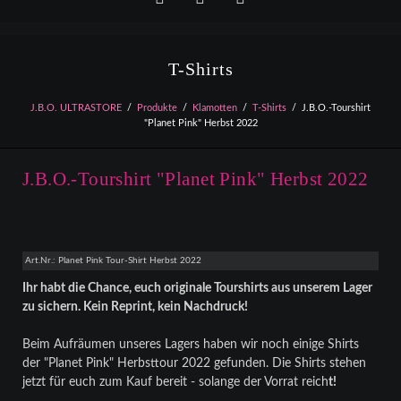
Facebook
YouTube
Instagram
T-Shirts
J.B.O. ULTRASTORE
Produkte
Klamotten
T-Shirts
J.B.O.-Tourshirt
"Planet Pink" Herbst 2022
J.B.O.-Tourshirt "Planet Pink" Herbst 2022
Art.Nr.: Planet Pink Tour-Shirt Herbst 2022
Ihr habt die Chance, euch originale Tourshirts aus unserem Lager
zu sichern. Kein Reprint, kein Nachdruck!
Beim Aufräumen unseres Lagers haben wir noch einige Shirts
der "Planet Pink" Herbsttour 2022 gefunden. Die Shirts stehen
jetzt für euch zum Kauf bereit - solange der Vorrat reich
t!