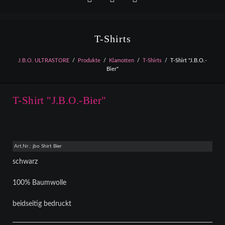
Facebook
YouTube
Instagram
T-Shirts
J.B.O. ULTRASTORE
Produkte
Klamotten
T-Shirts
T-Shirt "J.B.O.-
Bier"
T-Shirt "J.B.O.-Bier"
Art.Nr.: jbo Shirt Bier
schwarz
100% Baumwolle
beidseitig bedruckt