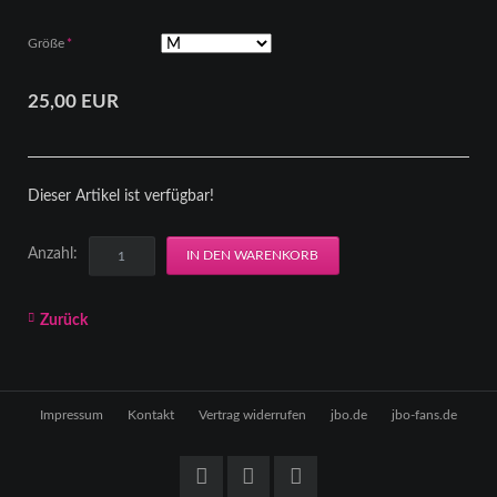
Pflichtfeld
Größe
*
25,00
EUR
Dieser Artikel ist verfügbar!
Anzahl:
Zurück
Navigation
Impressum
Kontakt
Vertrag widerrufen
jbo.de
jbo-fans.de
überspringen