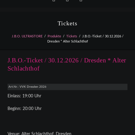
Facebook
YouTube
Instagram
Tickets
J.B.O. ULTRASTORE
Produkte
Tickets
J.B.O.-Ticket / 30.12.2026 /
Dresden * Alter Schlachthof
J.B.O.-Ticket / 30.12.2026 / Dresden * Alter
Schlachthof
Art.Nr.: VVK Dresden 2026
Einlass: 19:00 Uhr
Beginn: 20:00 Uhr
Venue: Alter Schlachthof, Dresden