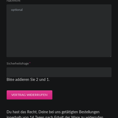
Nachricht
Pflichtfeld
Sicherheitsfrage
*
Bitte addieren Sie 2 und 1.
VERTRAG WIDERRUFEN
Du hast das Recht, Deine bei uns getätigten Bestellungen
innerhalb von 14 Tagen nach Erhalt der Ware zu widerrufen.