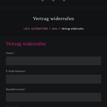
Facebook
YouTube
Instagram
Vertrag widerrufen
J.B.O. ULTRASTORE
Infos
Vertrag widerrufen
Vertrag widerrufen
Pflichtfeld
Name
*
Pflichtfeld
E-Mail-Adresse
*
Pflichtfeld
Bestellnummer
*